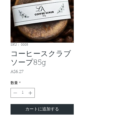
SKU： 0005
コーヒースクラブ
ソープ85g
A$6.27
価
格
数量
*
カートに追加する