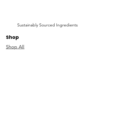
Sustainably Sourced Ingredients
Shop
Shop All
Face
Body
Gifts
Customer Care
About Us
Contact Us
Our Story
Concierge
Our Ingredients