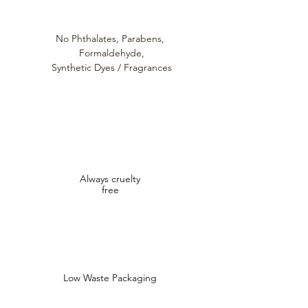
No Phthalates,
Parabens,
Formaldehyde,
Synthetic Dyes / Fragrances
Always cruelty
free
Low Waste Packaging