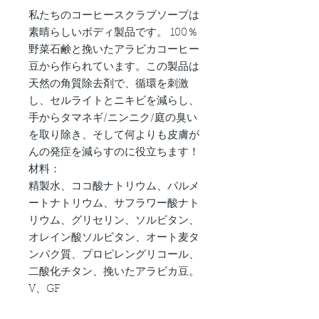
私たちのコーヒースクラブソープは
素晴らしいボディ製品です。 100％
野菜石鹸と挽いたアラビカコーヒー
豆から作られています。この製品は
天然の角質除去剤で、循環を刺激
し、セルライトとニキビを減らし、
手からタマネギ/ニンニク/庭の臭い
を取り除き、そして何よりも皮膚が
んの発症を減らすのに役立ちます！
材料：
精製水、ココ酸ナトリウム、パルメ
ートナトリウム、サフラワー酸ナト
リウム、グリセリン、ソルビタン、
オレイン酸ソルビタン、オート麦タ
ンパク質、プロピレングリコール、
二酸化チタン、挽いたアラビカ豆。
V、GF