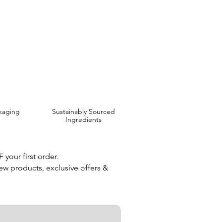
 are Affordable, Ethical and Results Driven.
kaging
Sustainably Sourced
Ingredients
your first order.
new products, exclusive offers &