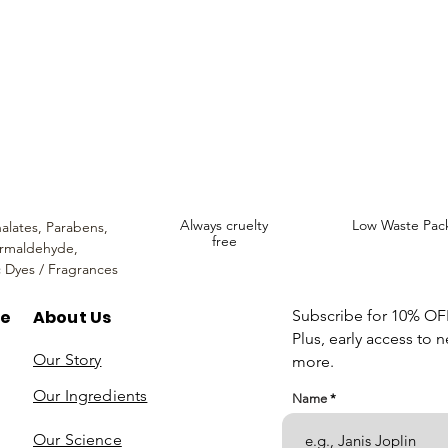
ncare. We provide an extensive selection of Premium Skincare Products that
We hope you enjoy your experience with us.
Always cruelty
Low Waste Pac
alates,
Parabens,
free
rmaldehyde,
c Dyes / Fragrances
re
About Us
Subscribe for 10% OFF 
Plus, early access to 
Our Story
more.
Our Ingredients
Name
Our Science