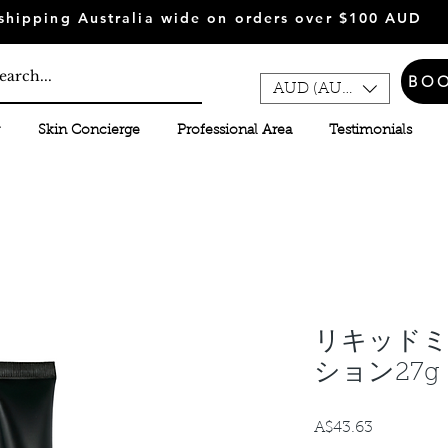
shipping Australia wide on orders over $100 AUD
BO
AUD (AU$)
Skin Concierge
Professional Area
Testimonials
リキッド
ション27g
A$43.63
価