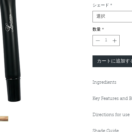
格
シェード
*
選択
数量
*
カートに追加す
Ingredients
Aqua, Cyclomethicon
Key Features and B
C12-15 Alkyl Benzoat
Ester/Polyglycerol -
Key Benefits:
Magnesium Sulphate
Directions for use
Dewy finish, ligh
Myristate, Methylch
Medium to Full 
Methylisothiaxolino
Apply to cleansed a
Hydrating, calmi
Oxides, Camellia Sin
Shade Guide