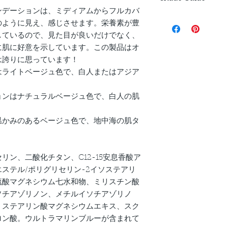
sponge, brush or fin
UVA & UVB filter
Extract, Squaline, A
ンデーションは、ミディアムからフルカバ
as highly pigmented
Key IngredientsL
Light: This foundati
Contain Ultramarine
desired effect. Our
のように見え、感じさせます。栄養素が豊
Hyaluronic Acid
would be most suita
pH 5, V, GF
primer to ensure a 
しているので、見た目が良いだけでなく、
Green Tea Extrac
types.
application. Externa
Allantoin
に肌に好意を示しています。この製品はオ
Medium: This founda
irritation occurs
Squaline
は誇りに思っています！
and would be most su
Tan: This foundatio
はライトベージュ色で、白人またはアジア
would be most suita
ョンはナチュラルベージュ色で、白人の肌
温かみのあるベージュ色で、地中海の肌タ
リン、二酸化チタン、C12-15安息香酸ア
ステル/ポリグリセリン-2イソステアリ
硫酸マグネシウム七水和物、ミリスチン酸
ソチアゾリノン、メチルイソチアゾリノ
、ステアリン酸マグネシウムエキス、スク
ロン酸。ウルトラマリンブルーが含まれて