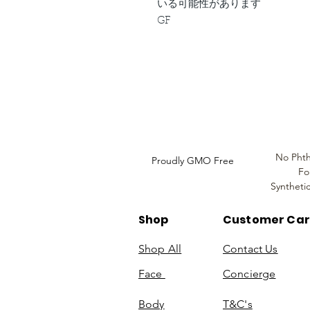
いる可能性があります
GF
Louthera Australia is Australian Natural Ski
Do Not Sell My Personal
Information
No Phth
Proudly GMO Free
Fo
Syntheti
Shop
Customer Ca
Shop All
Contact Us
Face
Concierge
Body
T&C's